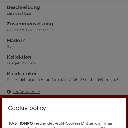
Beschreibung
Lässiges Hose
Zusammensetzung
Polyester: 95%, Elastisch: 5%
Made in
Italy
Kollektion
Frühjahr-Sommer
Kleidsamkeit
Das Model auf dem Hauptfoto trägt Größe 36 und ist 165 cm groß.
Größentabelle
Cookie policy
FASHIONPO
verwendet Profil-Cookies Dritter, um Ihnen