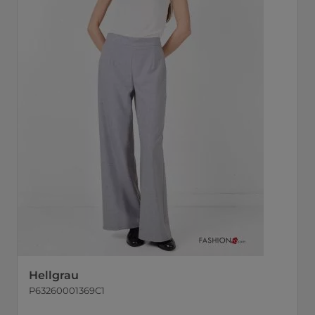
Hellgrau
P63260001369C1