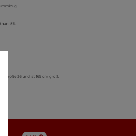
 gummizug
sthan: 5%
gt Größe 36 und ist 165 cm groß.