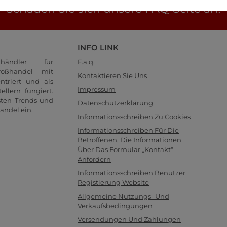
Schauen Sie sich unsere FAQ-Seite an!
INFO LINK
händler für
F.a.q.
oßhandel mit
Kontaktieren Sie Uns
ntriert und als
Impressum
llern fungiert.
sten Trends und
Datenschutzerklärung
andel ein.
Informationsschreiben Zu Cookies
Informationsschreiben Für Die
Betroffenen, Die Informationen
Über Das Formular „Kontakt“
Anfordern
Informationsschreiben Benutzer
Registierung Website
Allgemeine Nutzungs- Und
Verkaufsbedingungen
Versendungen Und Zahlungen