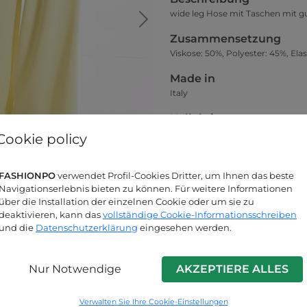
wide leg Hose mit Taschen mit
Zusammensetzung
Viskose: 50%, Polyester: 45%, Ela
Made in
Italy
Kollektion
Frühjahr-Sommer
Cookie policy
Kleidsamkeit
Das Model auf dem Hauptfoto trä
FASHIONPO
verwendet Profil-Cookies Dritter, um Ihnen das beste
Navigationserlebnis bieten zu können. Für weitere Informationen
über die Installation der einzelnen Cookie oder um sie zu
Größentabelle
deaktivieren, kann das
vollständige Cookie-Informationsschreiben
und die
Datenschutzerklärung
eingesehen werden.
Nur Notwendige
AKZEPTIERE ALLES
Suchen Sie nach Antworten?
Verwalten Sie Ihre Cookie-Einstellungen