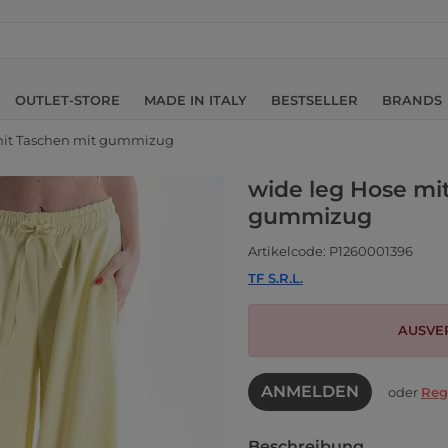
OUTLET-STORE
MADE IN ITALY
BESTSELLER
BRANDS
mit Taschen mit gummizug
wide leg Hose mi
gummizug
Artikelcode: P1260001396
TF S.R.L.
AUSVE
ANMELDEN
oder
Reg
Beschreibung