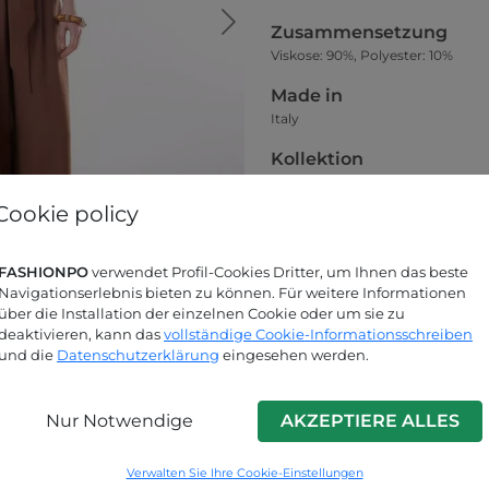
Zusammensetzung
Viskose: 90%, Polyester: 10%
Made in
Italy
Kollektion
Frühjahr-Sommer
Cookie policy
Größentabelle
FASHIONPO
verwendet Profil-Cookies Dritter, um Ihnen das beste
Navigationserlebnis bieten zu können. Für weitere Informationen
über die Installation der einzelnen Cookie oder um sie zu
deaktivieren, kann das
vollständige Cookie-Informationsschreiben
und die
Datenschutzerklärung
eingesehen werden.
Nur Notwendige
AKZEPTIERE ALLES
Suchen Sie nach Antworten?
Verwalten Sie Ihre Cookie-Einstellungen