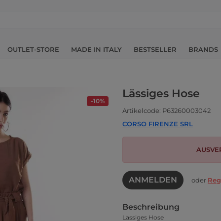
OUTLET-STORE
MADE IN ITALY
BESTSELLER
BRANDS
Lässiges Hose
-10%
Artikelcode: P63260003042
CORSO FIRENZE SRL
AUSVE
ANMELDEN
oder
Reg
Beschreibung
Lässiges Hose