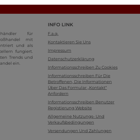
Schauen Sie sich unsere FAQ-Seite an!
INFO LINK
händler für
F.a.q.
oßhandel mit
Kontaktieren Sie Uns
ntriert und als
Impressum
llern fungiert.
sten Trends und
Datenschutzerklärung
andel ein.
Informationsschreiben Zu Cookies
Informationsschreiben Für Die
Betroffenen, Die Informationen
Über Das Formular „Kontakt“
Anfordern
Informationsschreiben Benutzer
Registierung Website
Allgemeine Nutzungs- Und
Verkaufsbedingungen
Versendungen Und Zahlungen