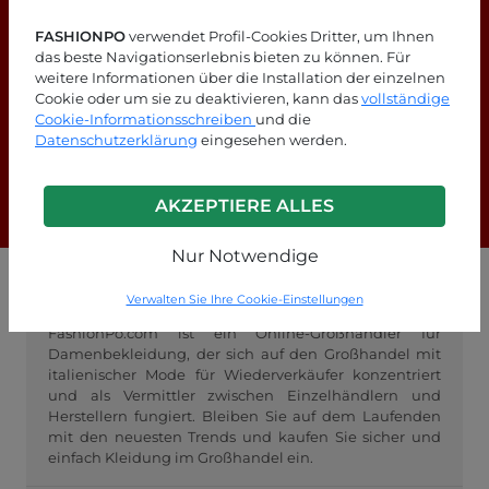
FASHIONPO
verwendet Profil-Cookies Dritter, um Ihnen
das beste Navigationserlebnis bieten zu können. Für
weitere Informationen über die Installation der einzelnen
Cookie oder um sie zu deaktivieren, kann das
vollständige
Suchen Sie nach Antworten?
Cookie-Informationsschreiben
und die
Datenschutzerklärung
eingesehen werden.
Schauen Sie sich unsere FAQ-Seite an!
AKZEPTIERE ALLES
F.A.Q.
Nur Notwendige
GROSSHANDEL FASHIONPO
Verwalten Sie Ihre Cookie-Einstellungen
FashionPo.com ist ein Online-Großhändler für
Damenbekleidung, der sich auf den Großhandel mit
italienischer Mode für Wiederverkäufer konzentriert
und als Vermittler zwischen Einzelhändlern und
Herstellern fungiert. Bleiben Sie auf dem Laufenden
mit den neuesten Trends und kaufen Sie sicher und
einfach Kleidung im Großhandel ein.