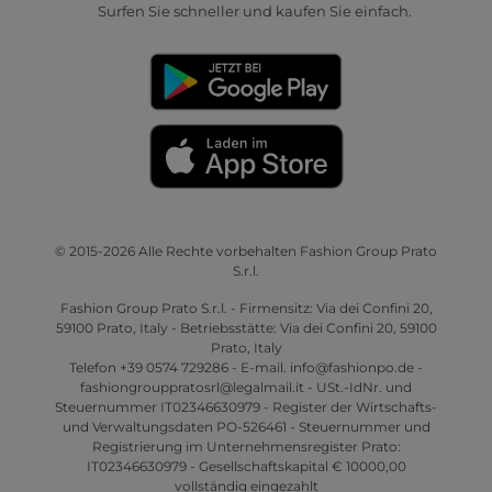
Surfen Sie schneller und kaufen Sie einfach.
© 2015-2026 Alle Rechte vorbehalten Fashion Group Prato
S.r.l.
Fashion Group Prato S.r.l. - Firmensitz: Via dei Confini 20,
59100 Prato, Italy - Betriebsstätte: Via dei Confini 20, 59100
Prato, Italy
Telefon +39 0574 729286 - E-mail. info@fashionpo.de -
fashiongrouppratosrl@legalmail.it - USt.-IdNr. und
Steuernummer IT02346630979 - Register der Wirtschafts-
und Verwaltungsdaten PO-526461 - Steuernummer und
Registrierung im Unternehmensregister Prato:
IT02346630979 - Gesellschaftskapital € 10000,00
vollständig eingezahlt