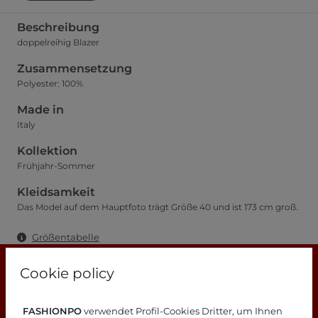
Beschreibung
doppelreihig Blazer
Zusammensetzung
Polyester: 100%
Made in
Italy
Kollektion
Frühjahr-Sommer
Kleidsamkeit
Das Model auf dem Hauptfoto trägt Größe 40 und ist 173 cm groß.
Größentabelle
Cookie policy
FASHIONPO
verwendet Profil-Cookies Dritter, um Ihnen