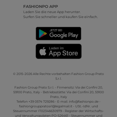
FASHIONPO APP
Laden Sie die neue App herunter.
Surfen Sie schneller und kaufen Sie einfach.
© 2015-2026 Alle Rechte vorbehalten Fashion Group Prato
S.r.l.
Fashion Group Prato S.r.l. - Firmensitz: Via dei Confini 20,
59100 Prato, Italy - Betriebsstätte: Via dei Confini 20, 59100
Prato, Italy
Telefon +39 0574 729286 - E-mail. info@fashionpo.de -
fashiongrouppratosrl@legalmail.it - USt.-IdNr. und
Steuernummer IT02346630979 - Register der Wirtschafts-
und Verwaltungsdaten PO-526461 - Steuernummer und