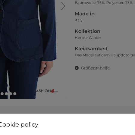
Baumwolle: 75%, Polyester: 23%, 
Made in
Italy
Kollektion
Herbst-Winter
Kleidsamkeit
Das Model auf dem Hauptfoto trä
Größentabelle
Cookie policy