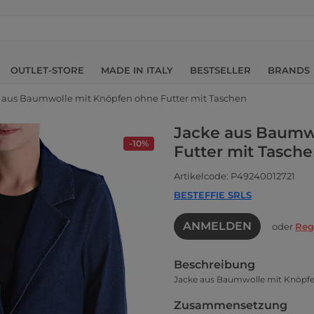
OUTLET-STORE
MADE IN ITALY
BESTSELLER
BRANDS
 aus Baumwolle mit Knöpfen ohne Futter mit Taschen
Jacke aus Baumw
-10%
Futter mit Tasch
Artikelcode: P49240012721
BESTEFFIE SRLS
ANMELDEN
oder
Reg
Beschreibung
Jacke aus Baumwolle mit Knöpfe
Zusammensetzung