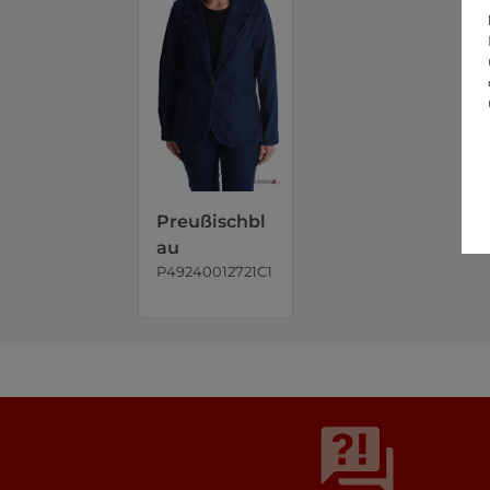
Preußischbl
au
P49240012721C1