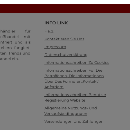
Schauen Sie sich unsere FAQ-Seite an!
INFO LINK
händler für
F.a.q.
oßhandel mit
Kontaktieren Sie Uns
ntriert und als
Impressum
llern fungiert.
sten Trends und
Datenschutzerklärung
andel ein.
Informationsschreiben Zu Cookies
Informationsschreiben Für Die
Betroffenen, Die Informationen
Über Das Formular „Kontakt“
Anfordern
Informationsschreiben Benutzer
Registierung Website
Allgemeine Nutzungs- Und
Verkaufsbedingungen
Versendungen Und Zahlungen