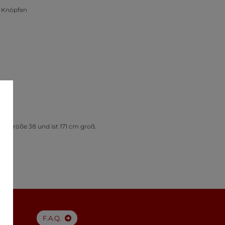
t Knöpfen
t Größe 38 und ist 171 cm groß.
F.A.Q.