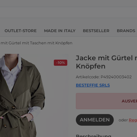
OUTLET-STORE
MADE IN ITALY
BESTSELLER
BRANDS
 mit Gürtel mit Taschen mit Knöpfen
Jacke mit Gürtel 
-10%
Knöpfen
Artikelcode: P49240003402
BESTEFFIE SRLS
AUSVE
ANMELDEN
oder
Reg
Beschreibung