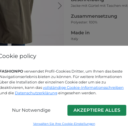
Jacke mit Gürtel mit Taschen mi
Zusammensetzung
Polyester: 100%
Made in
Italy
Kollektion
Cookie policy
Frühjahr-Sommer
Kleidsamkeit
FASHIONPO
verwendet Profil-Cookies Dritter, um Ihnen das beste
Das Model auf dem Hauptfoto träg
Navigationserlebnis bieten zu können. Für weitere Informationen
über die Installation der einzelnen Cookie oder um sie zu
Größentabelle
deaktivieren, kann das
vollständige Cookie-Informationsschreiben
und die
Datenschutzerklärung
eingesehen werden.
Nur Notwendige
AKZEPTIERE ALLES
Suchen Sie nach Antworten?
Verwalten Sie Ihre Cookie-Einstellungen