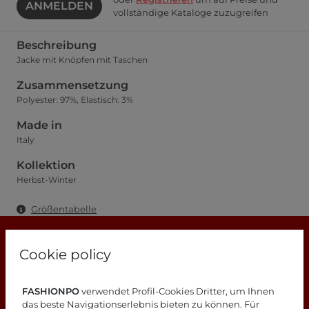
ANMELDEN
vollständige Kataloge zuzugreifen
Beschreibung
Jacke mit Knöpfen mit Taschen
Zusammensetzung
Polyester: 97%, Elastisch: 3%
Made in
Italy
Kollektion
Herbst-Winter
Größentabelle
Cookie policy
FASHIONPO
verwendet Profil-Cookies Dritter, um Ihnen
Suchen Sie nach Antworten?
das beste Navigationserlebnis bieten zu können. Für