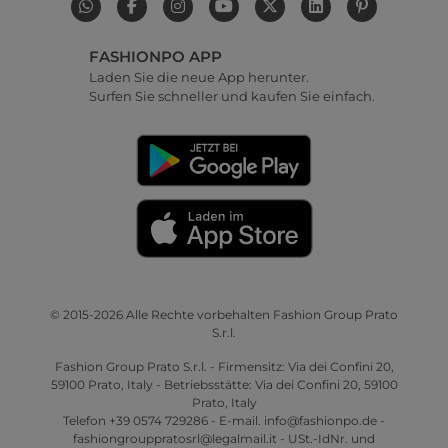
FASHIONPO APP
Laden Sie die neue App herunter.
Surfen Sie schneller und kaufen Sie einfach.
© 2015-2026 Alle Rechte vorbehalten Fashion Group Prato
S.r.l.
Fashion Group Prato S.r.l. - Firmensitz: Via dei Confini 20,
59100 Prato, Italy - Betriebsstätte: Via dei Confini 20, 59100
Prato, Italy
Telefon +39 0574 729286 - E-mail. info@fashionpo.de -
fashiongrouppratosrl@legalmail.it - USt.-IdNr. und