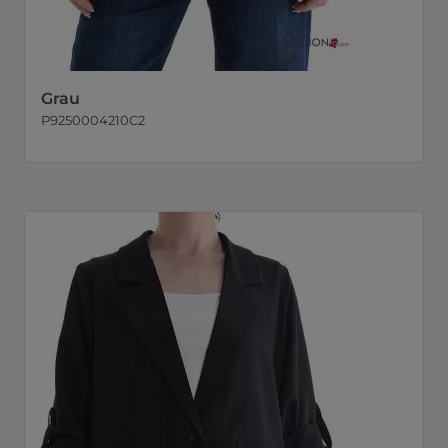
Grau
P9250004210C2