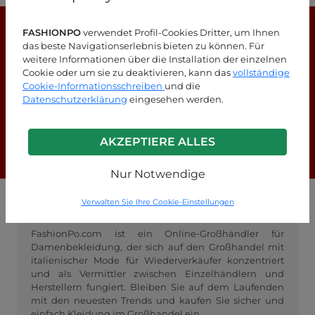
FASHIONPO
verwendet Profil-Cookies Dritter, um Ihnen
das beste Navigationserlebnis bieten zu können. Für
weitere Informationen über die Installation der einzelnen
Cookie oder um sie zu deaktivieren, kann das
vollständige
Cookie-Informationsschreiben
und die
Suchen Sie nach Antworten?
Datenschutzerklärung
eingesehen werden.
Schauen Sie sich unsere FAQ-Seite an!
AKZEPTIERE ALLES
F.A.Q.
Nur Notwendige
Verwalten Sie Ihre Cookie-Einstellungen
GROSSHANDEL FASHIONPO
FashionPo.com ist ein Online-Großhändler für
Damenbekleidung, der sich auf den Großhandel mit
italienischer Mode für Wiederverkäufer konzentriert
und als Vermittler zwischen Einzelhändlern und
Herstellern fungiert. Bleiben Sie auf dem Laufenden
mit den neuesten Trends und kaufen Sie sicher und
einfach Kleidung im Großhandel ein.