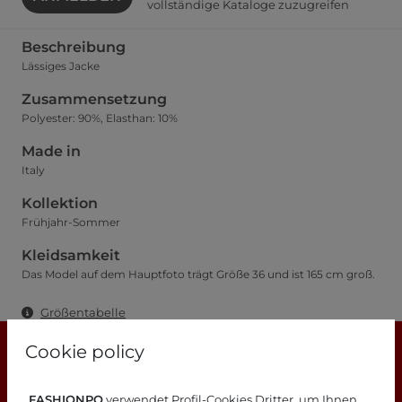
vollständige Kataloge zuzugreifen
Beschreibung
Lässiges Jacke
Zusammensetzung
Polyester: 90%, Elasthan: 10%
Made in
Italy
Kollektion
Frühjahr-Sommer
Kleidsamkeit
Das Model auf dem Hauptfoto trägt Größe 36 und ist 165 cm groß.
Größentabelle
Cookie policy
FASHIONPO
verwendet Profil-Cookies Dritter, um Ihnen