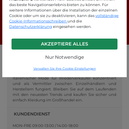
das beste Navigationserlebnis bieten zu können. Für
Suchen Sie nach Antworten?
weitere Informationen über die Installation der einzelnen
Cookie oder um sie zu deaktivieren, kann das
vollständige
Schauen Sie sich unsere FAQ-Seite an!
Cookie-Informationsschreiben
und die
Datenschutzerklärung
eingesehen werden.
F.A.Q.
AKZEPTIERE ALLES
Nur Notwendige
GROSSHANDEL FASHIONPO
FashionPo.com ist ein Online-Großhändler für
Verwalten Sie Ihre Cookie-Einstellungen
Damenbekleidung, der sich auf den Großhandel mit
italienischer Mode für Wiederverkäufer konzentriert
und als Vermittler zwischen Einzelhändlern und
Herstellern fungiert. Bleiben Sie auf dem Laufenden
mit den neuesten Trends und kaufen Sie sicher und
einfach Kleidung im Großhandel ein.
KUNDENDIENST
MON-FRE 09:00-13:00 / 14:00-18:00