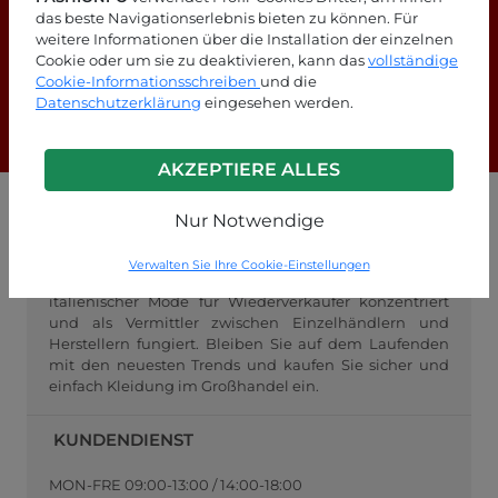
das beste Navigationserlebnis bieten zu können. Für
Suchen Sie nach Antworten?
weitere Informationen über die Installation der einzelnen
Cookie oder um sie zu deaktivieren, kann das
vollständige
Schauen Sie sich unsere FAQ-Seite an!
Cookie-Informationsschreiben
und die
Datenschutzerklärung
eingesehen werden.
F.A.Q.
AKZEPTIERE ALLES
Nur Notwendige
GROSSHANDEL FASHIONPO
FashionPo.com ist ein Online-Großhändler für
Verwalten Sie Ihre Cookie-Einstellungen
Damenbekleidung, der sich auf den Großhandel mit
italienischer Mode für Wiederverkäufer konzentriert
und als Vermittler zwischen Einzelhändlern und
Herstellern fungiert. Bleiben Sie auf dem Laufenden
mit den neuesten Trends und kaufen Sie sicher und
einfach Kleidung im Großhandel ein.
KUNDENDIENST
MON-FRE 09:00-13:00 / 14:00-18:00