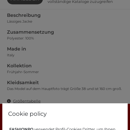
vollständige Kataloge zuzugreifen
Beschreibung
Lässiges Jacke
Zusammensetzung
Polyester: 100%
Made in
Italy
Kollektion
Frühjahr-Sommer
Kleidsamkeit
Das Model auf dem Hauptfoto trägt Größe 38 und ist 160 cm groß.
Größentabelle
Cookie policy
FASHIONPO
verwendet Profil-Cookies Dritter, um Ihnen