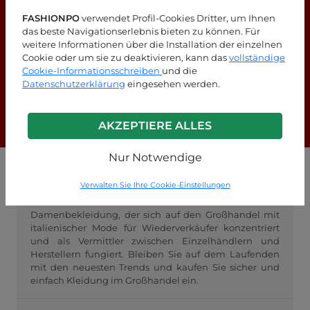
FASHIONPO
verwendet Profil-Cookies Dritter, um Ihnen
das beste Navigationserlebnis bieten zu können. Für
weitere Informationen über die Installation der einzelnen
Cookie oder um sie zu deaktivieren, kann das
vollständige
Suchen Sie nach Antworten?
Cookie-Informationsschreiben
und die
Schauen Sie sich unsere FAQ-Seite an!
Datenschutzerklärung
eingesehen werden.
F.A.Q.
AKZEPTIERE ALLES
Nur Notwendige
GROSSHANDEL FASHIONPO
Verwalten Sie Ihre Cookie-Einstellungen
FashionPo.com ist ein Online-Großhändler für
Damenbekleidung, der sich auf den Großhandel mit
italienischer Mode für Wiederverkäufer konzentriert
und als Vermittler zwischen Einzelhändlern und
Herstellern fungiert. Bleiben Sie auf dem Laufenden
mit den neuesten Trends und kaufen Sie sicher und
einfach Kleidung im Großhandel ein.