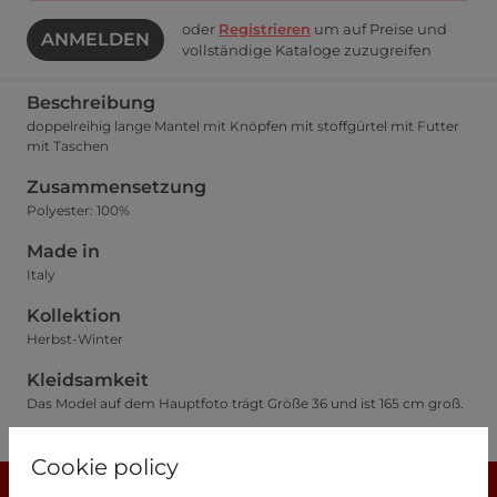
oder
Registrieren
um auf Preise und
ANMELDEN
vollständige Kataloge zuzugreifen
Beschreibung
doppelreihig lange Mantel mit Knöpfen mit stoffgürtel mit Futter
mit Taschen
Zusammensetzung
Polyester: 100%
Made in
Italy
Kollektion
Herbst-Winter
Kleidsamkeit
Das Model auf dem Hauptfoto trägt Größe 36 und ist 165 cm groß.
Größentabelle
Cookie policy