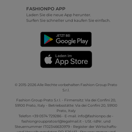
FASHIONPO APP
Laden Sie die neue App herunter.
Surfen Sie schneller und kaufen Sie einfach.
© 2015-2026 Alle Rechte vorbehalten Fashion Group Prato
S.r.l.
Fashion Group Prato S.r.l. - Firmensitz: Via dei Confini 20,
59100 Prato, Italy - Betriebsstätte: Via dei Confini 20, 59100
Prato, Italy
Telefon +39 0574 729286 - E-mail. info@fashionpo.de -
fashiongrouppratosrl@legalmail.it - USt.-IdNr. und
Steuernummer IT02346630979 - Register der Wirtschafts-
und Verwaltungsdaten PO-526461 - Steuernummer und