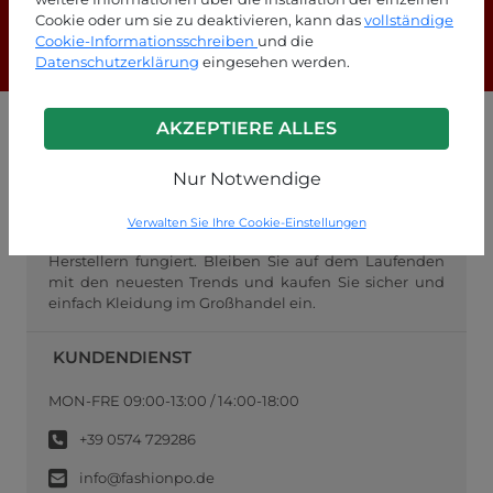
Cookie oder um sie zu deaktivieren, kann das
vollständige
Cookie-Informationsschreiben
und die
F.A.Q.
Datenschutzerklärung
eingesehen werden.
AKZEPTIERE ALLES
GROSSHANDEL FASHIONPO
Nur Notwendige
FashionPo.com ist ein Online-Großhändler für
Damenbekleidung, der sich auf den Großhandel mit
italienischer Mode für Wiederverkäufer konzentriert
Verwalten Sie Ihre Cookie-Einstellungen
und als Vermittler zwischen Einzelhändlern und
Herstellern fungiert. Bleiben Sie auf dem Laufenden
mit den neuesten Trends und kaufen Sie sicher und
einfach Kleidung im Großhandel ein.
KUNDENDIENST
MON-FRE 09:00-13:00 / 14:00-18:00
+39 0574 729286
info@fashionpo.de