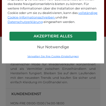
das beste Navigationserlebnis bieten zu können. Für
Suchen Sie nach Antworten?
weitere Informationen über die Installation der einzelnen
Cookie oder um sie zu deaktivieren, kann das
vollständige
Schauen Sie sich unsere FAQ-Seite an!
Cookie-Informationsschreiben
und die
Datenschutzerklärung
eingesehen werden.
F.A.Q.
AKZEPTIERE ALLES
Nur Notwendige
GROSSHANDEL FASHIONPO
FashionPo.com ist ein Online-Großhändler für
Verwalten Sie Ihre Cookie-Einstellungen
Damenbekleidung, der sich auf den Großhandel mit
italienischer Mode für Wiederverkäufer konzentriert
und als Vermittler zwischen Einzelhändlern und
Herstellern fungiert. Bleiben Sie auf dem Laufenden
mit den neuesten Trends und kaufen Sie sicher und
einfach Kleidung im Großhandel ein.
KUNDENDIENST
MON-FRE 09:00-13:00 / 14:00-18:00