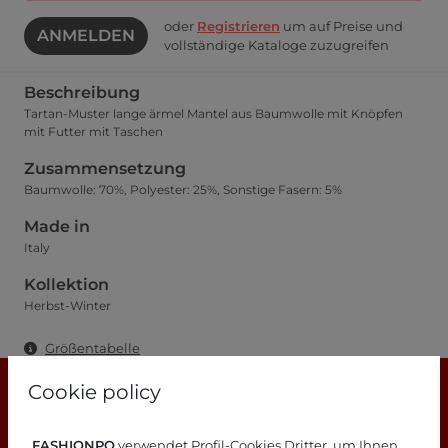
oder
Registrieren
um auf Preise und
ANMELDEN
vollständige Kataloge zuzugreifen
Beschreibung
Tartan-Muster lange ärmel Mantel aus Baumwolle mit Knöpfen
mit Futter mit Taschen
Zusammensetzung
Baumwolle: 70%, Polyester: 25%, Sonstige Fasern: 5%
Made in
Italy
Kollektion
Herbst-Winter
Größentabelle
Cookie policy
FASHIONPO
verwendet Profil-Cookies Dritter, um Ihnen