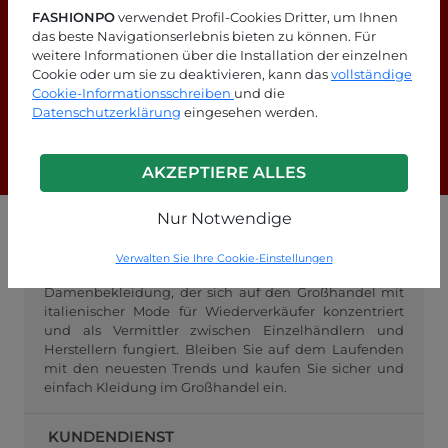
FASHIONPO
verwendet Profil-Cookies Dritter, um Ihnen
das beste Navigationserlebnis bieten zu können. Für
weitere Informationen über die Installation der einzelnen
Suchen Sie nach Antworten?
Cookie oder um sie zu deaktivieren, kann das
vollständige
Cookie-Informationsschreiben
und die
Schauen Sie sich unsere FAQ-Seite an!
Datenschutzerklärung
eingesehen werden.
F.A.Q.
AKZEPTIERE ALLES
Nur Notwendige
GROSSHANDEL FASHIONPO
Verwalten Sie Ihre Cookie-Einstellungen
FashionPo.com ist ein Online-Großhändler für
Damenbekleidung, der sich auf den Großhandel mit
italienischer Mode für Wiederverkäufer konzentriert
und als Vermittler zwischen Einzelhändlern und
Herstellern fungiert. Bleiben Sie auf dem Laufenden
mit den neuesten Trends und kaufen Sie sicher und
einfach Kleidung im Großhandel ein.
KUNDENDIENST