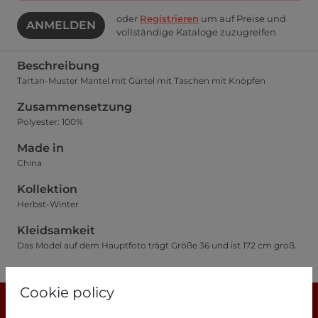
oder
Registrieren
um auf Preise und
ANMELDEN
vollständige Kataloge zuzugreifen
Beschreibung
Tartan-Muster Mantel mit Gürtel mit Taschen mit Knöpfen
Zusammensetzung
Polyester: 100%
Made in
China
Kollektion
Herbst-Winter
Kleidsamkeit
Das Model auf dem Hauptfoto trägt Größe 36 und ist 172 cm groß.
Größentabelle
Cookie policy