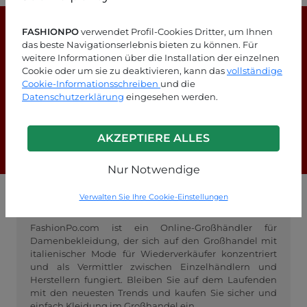
FASHIONPO
verwendet Profil-Cookies Dritter, um Ihnen
das beste Navigationserlebnis bieten zu können. Für
weitere Informationen über die Installation der einzelnen
Cookie oder um sie zu deaktivieren, kann das
vollständige
Cookie-Informationsschreiben
und die
Suchen Sie nach Antworten?
Datenschutzerklärung
eingesehen werden.
Schauen Sie sich unsere FAQ-Seite an!
AKZEPTIERE ALLES
F.A.Q.
Nur Notwendige
Verwalten Sie Ihre Cookie-Einstellungen
GROSSHANDEL FASHIONPO
FashionPo.com ist ein Online-Großhändler für
Damenbekleidung, der sich auf den Großhandel mit
italienischer Mode für Wiederverkäufer konzentriert
und als Vermittler zwischen Einzelhändlern und
Herstellern fungiert. Bleiben Sie auf dem Laufenden
mit den neuesten Trends und kaufen Sie sicher und
einfach Kleidung im Großhandel ein.