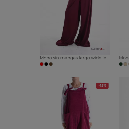
Mono sin mangas largo wide leg espalda descubierta
-15%