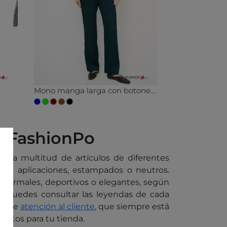
Mono manga larga con botones con lazo
r FashionPo
una multitud de artículos de diferentes
 con aplicaciones, estampados o neutros.
 informales, deportivos o elegantes, según
alla puedes consultar las leyendas de cada
cio de
atención al cliente
, que siempre está
ectos para tu tienda.