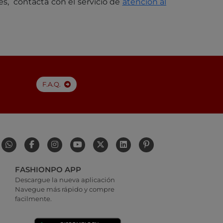
les, contacta con el servicio de
atención al
F.A.Q.
FASHIONPO APP
Descargue la nueva aplicación
Navegue más rápido y compre
facilmente.