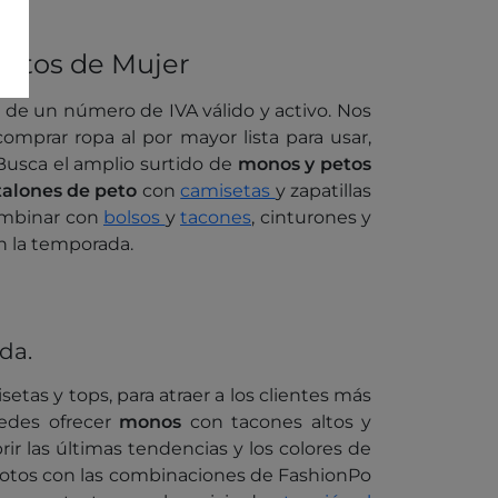
Petos de Mujer
s de un número de IVA válido y activo. Nos
omprar ropa al por mayor lista para usar,
Busca el amplio surtido de
monos y petos
alones de peto
con
camisetas
y zapatillas
ombinar con
bolsos
y
tacones
, cinturones y
on la temporada.
da.
tas y tops, para atraer a los clientes más
uedes ofrecer
monos
con tacones altos y
ir las últimas tendencias y los colores de
s fotos con las combinaciones de FashionPo