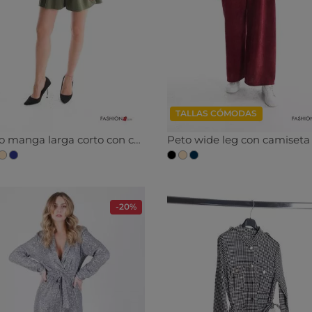
TALLAS CÓMODAS
Mono manga larga corto con cuello en v con bolsillos con cinturón de tela
Peto wide leg con camiseta
-20%