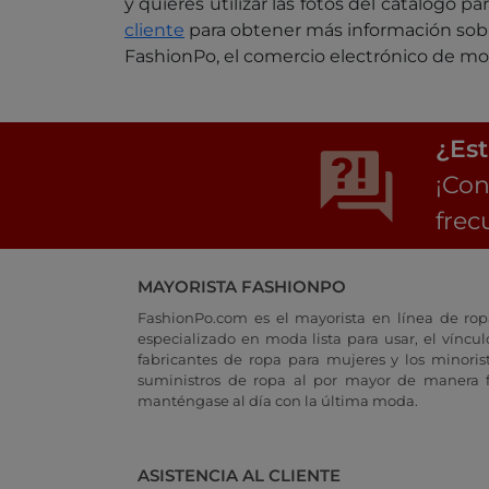
y quieres utilizar las fotos del catálogo 
cliente
para obtener más información sobr
FashionPo, el comercio electrónico de mod
¿Est
¡Con
frec
MAYORISTA FASHIONPO
FashionPo.com es el mayorista en línea de rop
especializado en moda lista para usar, el vínculo
fabricantes de ropa para mujeres y los minoris
suministros de ropa al por mayor de manera fá
manténgase al día con la última moda.
ASISTENCIA AL CLIENTE