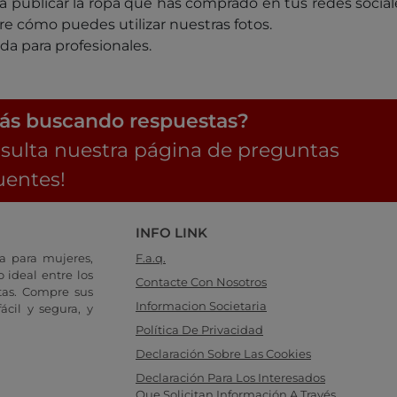
para publicar la ropa que has comprado en tus redes socia
e cómo puedes utilizar nuestras fotos.
a para profesionales.
ás buscando respuestas?
sulta nuestra página de preguntas
uentes!
INFO LINK
a para mujeres,
F.a.q.
 ideal entre los
Contacte Con Nosotros
tas. Compre sus
Informacion Societaria
cil y segura, y
Política De Privacidad
Declaración Sobre Las Cookies
Declaración Para Los Interesados
Que Solicitan Información A Través