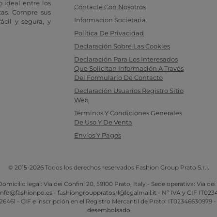
 ideal entre los
Contacte Con Nosotros
tas. Compre sus
Informacion Societaria
cil y segura, y
Política De Privacidad
Declaración Sobre Las Cookies
Declaración Para Los Interesados
Que Solicitan Información A Través
Del Formulario De Contacto
Declaración Usuarios Registro Sitio
Web
Términos Y Condiciones Generales
De Uso Y De Venta
Envíos Y Pagos
© 2015-2026 Todos los derechos reservados Fashion Group Prato S.r.l.
omicilio legal: Via dei Confini 20, 59100 Prato, Italy - Sede operativa: Via dei
 info@fashionpo.es - fashiongrouppratosrl@legalmail.it - Nº IVA y CIF IT02
61 - CIF e inscripción en el Registro Mercantil de Prato: IT02346630979 -
desembolsado