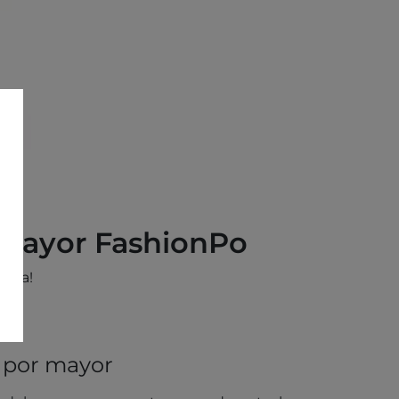
r Mayor FashionPo
Moda!
l por mayor