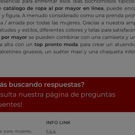
sencial para enfrentar esos días bochornosos típicos
te
catálogo de ropa al por mayor en línea
, puede enc
lo y figura. A menudo considerado como una prenda proh
a / amada por todas las mujeres. Gracias a nuestra amp
tudes y estilos, diferentes colores y telas para satisfacer
l por mayor
se pueden combinar con una camiseta y un
ra alta con un
top pronto moda
para crear un atuendo
cetines gruesos, un suéter maxi y una chaqueta inform
ás buscando respuestas?
sulta nuestra página de preguntas
uentes!
INFO LINK
a para mujeres,
F.a.q.