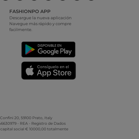
FASHIONPO APP
Descargue la nueva aplicación
Navegue más rápido y compre
facilmente.
 Confini 20, 59100 Prato, Italy
346630979 - REA - Registro de Dados
 capital social € 10000,00 totalmente