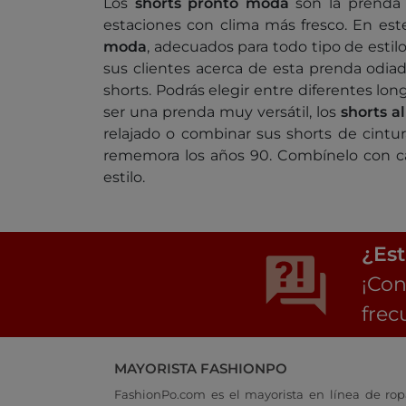
Los
shorts pronto moda
son la prenda e
estaciones con clima más fresco. En es
moda
, adecuados para todo tipo de esti
sus clientes acerca de esta prenda odiad
shorts. Podrás elegir entre diferentes longi
ser una prenda muy versátil, los
shorts a
relajado o combinar sus shorts de cintu
rememora los años 90. Combínelo con cal
estilo.
¿Est
¡Con
frec
MAYORISTA FASHIONPO
FashionPo.com es el mayorista en línea de rop