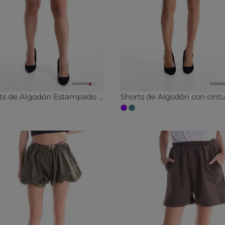
Shorts de Algodón Estampado pata de gallo con bolsillos con cremallera con botones
Shorts de Algodón con cint