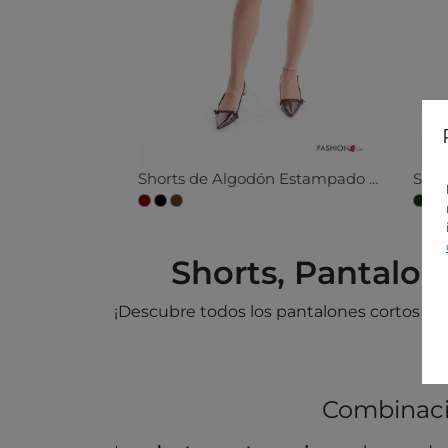
Shorts de Algodón Estampado tartán con bolsillos con cinturón con elástico
Shorts, Pantalon
¡Descubre todos los pantalones cortos al
Combinacio