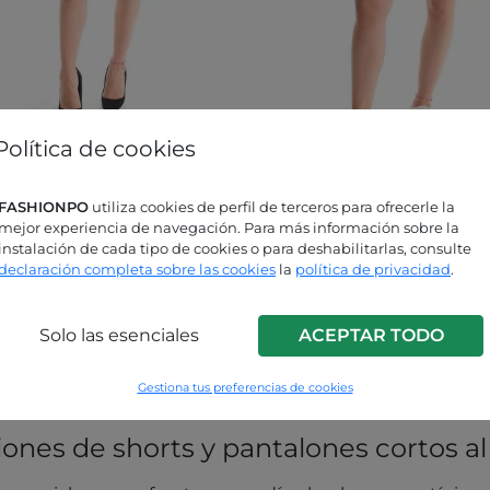
Política de cookies
Shorts corto con cinturón con elástico
Bermudas de Algodón
FASHIONPO
utiliza cookies de perfil de terceros para ofrecerle la
mejor experiencia de navegación. Para más información sobre la
instalación de cada tipo de cookies o para deshabilitarlas, consulte
declaración completa sobre las cookies
la
política de privacidad
.
es Cortos para Mujer al po
Solo las esenciales
ACEPTAR TODO
 por mayor que ofrece nuestro sitio web de ropa Pronto 
Gestiona tus preferencias de cookies
nes de shorts y pantalones cortos a