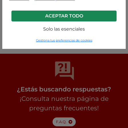
ACEPTAR TODO
Negro
Solo las esenciales
P18240012201C1
Gestiona tus preferencias de cookies
¿Estás buscando respuestas?
¡Consulta nuestra página de
preguntas frecuentes!
F.A.Q.