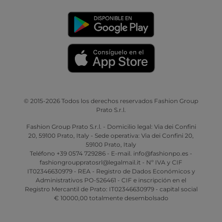
© 2015-2026 Todos los derechos reservados Fashion Group
Prato S.r.l.
Fashion Group Prato S.r.l. - Domicilio legal: Via dei Confini
20, 59100 Prato, Italy - Sede operativa: Via dei Confini 20,
59100 Prato, Italy
Teléfono +39 0574 729286 - E-mail. info@fashionpo.es -
fashiongrouppratosrl@legalmail.it - Nº IVA y CIF
IT02346630979 - REA - Registro de Dados Económicos y
Administrativos PO-526461 - CIF e inscripción en el
Registro Mercantil de Prato: IT02346630979 - capital social
€ 10000,00 totalmente desembolsado