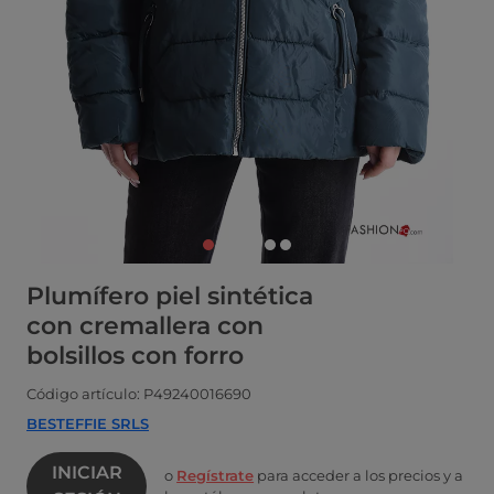
Plumífero piel sintética
con cremallera con
bolsillos con forro
Código artículo: P49240016690
BESTEFFIE SRLS
INICIAR
o
Regístrate
para acceder a los precios y a