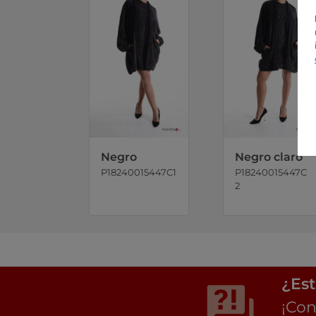
Negro
Negro claro
P18240015447C1
P18240015447C
2
¿Est
¡Con