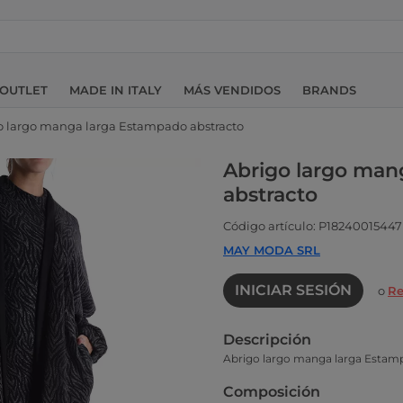
OUTLET
MADE IN ITALY
MÁS VENDIDOS
BRANDS
o largo manga larga Estampado abstracto
Abrigo largo man
abstracto
Código artículo: P18240015447
MAY MODA SRL
INICIAR SESIÓN
o
Re
Descripción
Abrigo largo manga larga Estam
Composición