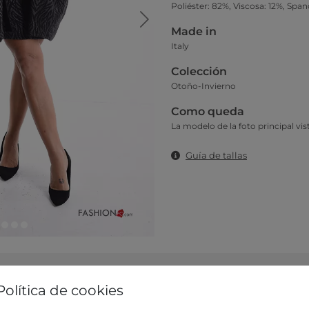
Poliéster: 82%, Viscosa: 12%, Spa
Made in
Italy
Colección
Otoño-Invierno
Como queda
La modelo de la foto principal vist
Guía de tallas
Política de cookies