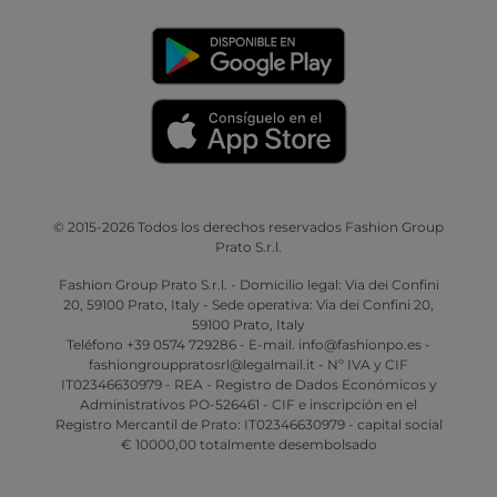
© 2015-2026 Todos los derechos reservados Fashion Group
Prato S.r.l.
Fashion Group Prato S.r.l. - Domicilio legal: Via dei Confini
20, 59100 Prato, Italy - Sede operativa: Via dei Confini 20,
59100 Prato, Italy
Teléfono +39 0574 729286 - E-mail. info@fashionpo.es -
fashiongrouppratosrl@legalmail.it - Nº IVA y CIF
IT02346630979 - REA - Registro de Dados Económicos y
Administrativos PO-526461 - CIF e inscripción en el
Registro Mercantil de Prato: IT02346630979 - capital social
€ 10000,00 totalmente desembolsado