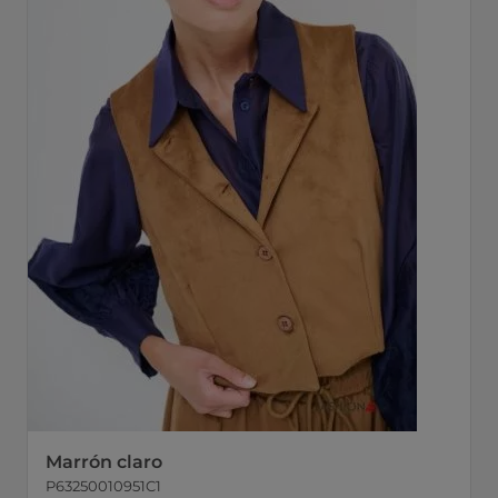
Marrón claro
P63250010951C1