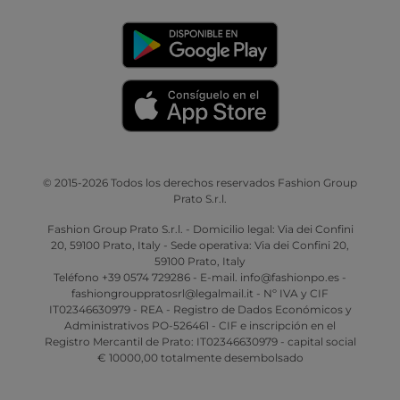
© 2015-2026 Todos los derechos reservados Fashion Group
Prato S.r.l.
Fashion Group Prato S.r.l. - Domicilio legal: Via dei Confini
20, 59100 Prato, Italy - Sede operativa: Via dei Confini 20,
59100 Prato, Italy
Teléfono +39 0574 729286 - E-mail. info@fashionpo.es -
fashiongrouppratosrl@legalmail.it - Nº IVA y CIF
IT02346630979 - REA - Registro de Dados Económicos y
Administrativos PO-526461 - CIF e inscripción en el
Registro Mercantil de Prato: IT02346630979 - capital social
€ 10000,00 totalmente desembolsado