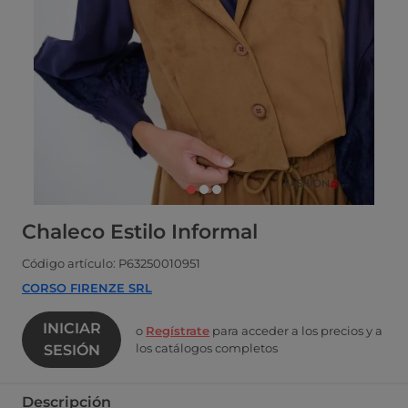
Chaleco Estilo Informal
Código artículo: P63250010951
CORSO FIRENZE SRL
INICIAR
o
Regístrate
para acceder a los precios y a
los catálogos completos
SESIÓN
Descripción