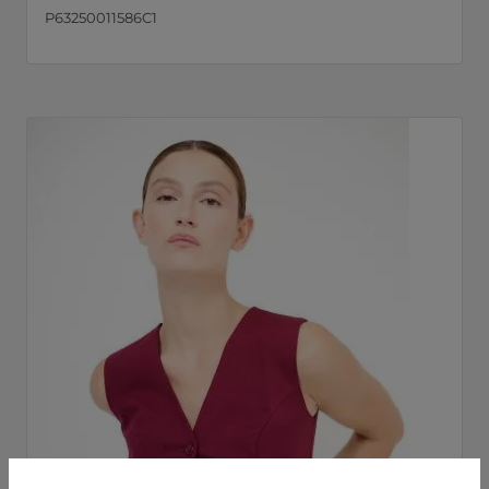
P63250011586C1