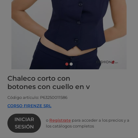
Chaleco corto con
botones con cuello en v
Código artículo: P63250011586
CORSO FIRENZE SRL
INICIAR
o
Regístrate
para acceder a los precios y a
los catálogos completos
SESIÓN