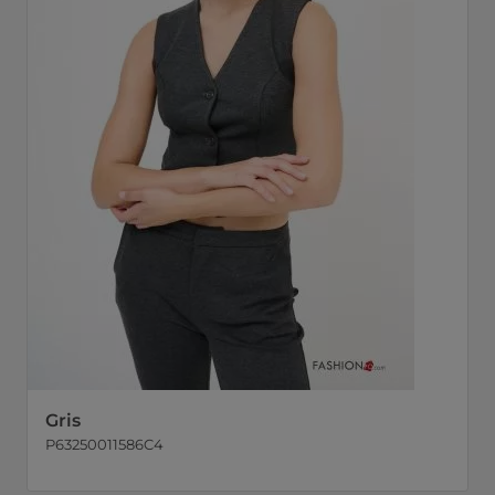
Gris
P63250011586C4