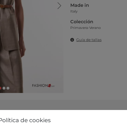
Made in
Italy
Colección
Primavera-Verano
Guía de tallas
 elije entre los que aparecen abajo
Política de cookies