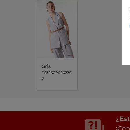
Gris
P63260003622C
3
¿Est
¡Con