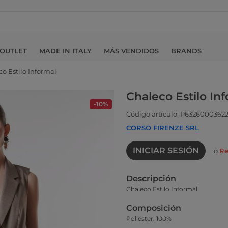
OUTLET
MADE IN ITALY
MÁS VENDIDOS
BRANDS
o Estilo Informal
Chaleco Estilo In
-10%
Código artículo: P6326000362
CORSO FIRENZE SRL
INICIAR SESIÓN
o
Re
Descripción
Chaleco Estilo Informal
Composición
Poliéster: 100%