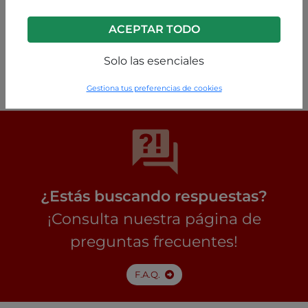
ACEPTAR TODO
Carbón
Solo las esenciales
P49240012723C1
Gestiona tus preferencias de cookies
¿Estás buscando respuestas?
¡Consulta nuestra página de
preguntas frecuentes!
F.A.Q.