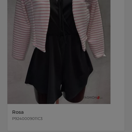
Rosa
P9240009011C3