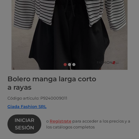
Bolero manga larga corto
a rayas
Código artículo: P9240009011
Giada Fashion SRL
INICIAR
o
Regístrate
para acceder a los precios y a
los catálogos completos
SESIÓN