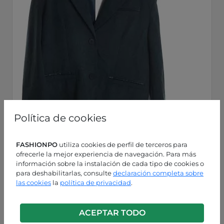
Política de cookies
FASHIONPO
utiliza cookies de perfil de terceros para
ofrecerle la mejor experiencia de navegación. Para más
información sobre la instalación de cada tipo de cookies o
para deshabilitarlas, consulte
declaración completa sobre
las cookies
la
política de privacidad
.
Grís espárrago
P0260005719C1
ACEPTAR TODO