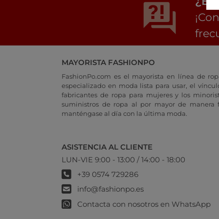
¿Est
¡Con
frec
MAYORISTA FASHIONPO
FashionPo.com es el mayorista en línea de rop
especializado en moda lista para usar, el vínculo
fabricantes de ropa para mujeres y los minoris
suministros de ropa al por mayor de manera fá
manténgase al día con la última moda.
ASISTENCIA AL CLIENTE
LUN-VIE 9:00 - 13:00 / 14:00 - 18:00
+39 0574 729286
info@fashionpo.es
Contacta con nosotros en WhatsApp