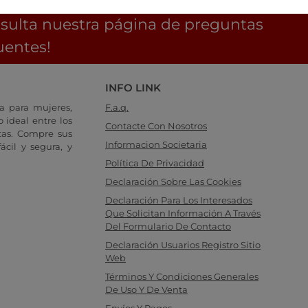
ás buscando respuestas?
sulta nuestra página de preguntas
uentes!
INFO LINK
a para mujeres,
F.a.q.
 ideal entre los
Contacte Con Nosotros
tas. Compre sus
Informacion Societaria
cil y segura, y
Política De Privacidad
Declaración Sobre Las Cookies
Declaración Para Los Interesados
Que Solicitan Información A Través
Del Formulario De Contacto
Declaración Usuarios Registro Sitio
Web
Términos Y Condiciones Generales
De Uso Y De Venta