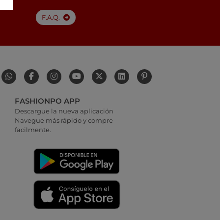
F.A.Q.
FASHIONPO APP
Descargue la nueva aplicación
Navegue más rápido y compre
facilmente.