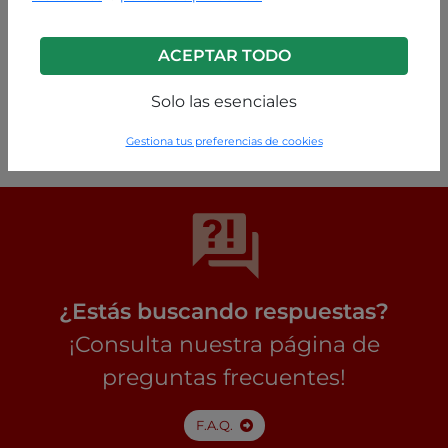
ACEPTAR TODO
Galleta
Solo las esenciales
P49250014796C1
Gestiona tus preferencias de cookies
¿Estás buscando respuestas?
¡Consulta nuestra página de
preguntas frecuentes!
F.A.Q.