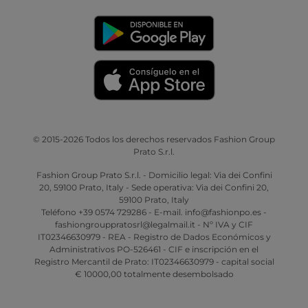
© 2015-2026 Todos los derechos reservados Fashion Group
Prato S.r.l.
Fashion Group Prato S.r.l. - Domicilio legal: Via dei Confini
20, 59100 Prato, Italy - Sede operativa: Via dei Confini 20,
59100 Prato, Italy
Teléfono +39 0574 729286 - E-mail. info@fashionpo.es -
fashiongrouppratosrl@legalmail.it - Nº IVA y CIF
IT02346630979 - REA - Registro de Dados Económicos y
Administrativos PO-526461 - CIF e inscripción en el
Registro Mercantil de Prato: IT02346630979 - capital social
€ 10000,00 totalmente desembolsado