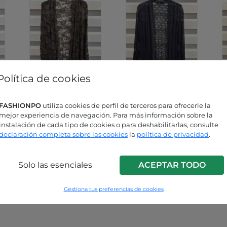
Política de cookies
Marron
Negro
FASHIONPO
utiliza cookies de perfil de terceros para ofrecerle la
P225260002405
oscuro
mejor experiencia de navegación. Para más información sobre la
C4
instalación de cada tipo de cookies o para deshabilitarlas, consulte
P225260002405
declaración completa sobre las cookies
la
política de privacidad
.
C3
Solo las esenciales
ACEPTAR TODO
Gestiona tus preferencias de cookies