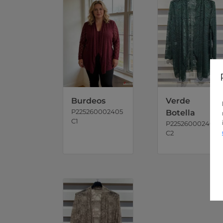
Burdeos
Verde
P225260002405
Botella
C1
P225260002405
C2