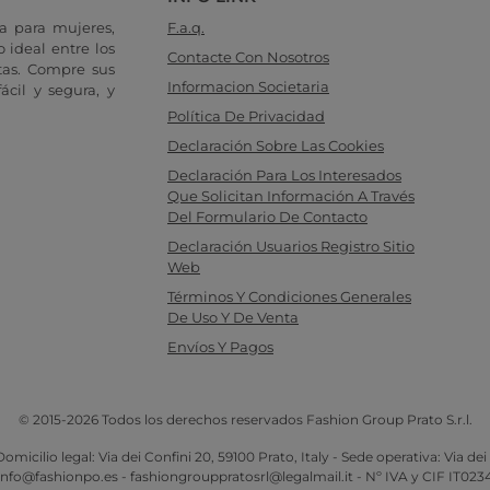
a para mujeres,
F.a.q.
 ideal entre los
Contacte Con Nosotros
tas. Compre sus
Informacion Societaria
cil y segura, y
Política De Privacidad
Declaración Sobre Las Cookies
Declaración Para Los Interesados
Que Solicitan Información A Través
Del Formulario De Contacto
Declaración Usuarios Registro Sitio
Web
Términos Y Condiciones Generales
De Uso Y De Venta
Envíos Y Pagos
© 2015-2026 Todos los derechos reservados Fashion Group Prato S.r.l.
omicilio legal: Via dei Confini 20, 59100 Prato, Italy - Sede operativa: Via dei
 info@fashionpo.es - fashiongrouppratosrl@legalmail.it - Nº IVA y CIF IT02