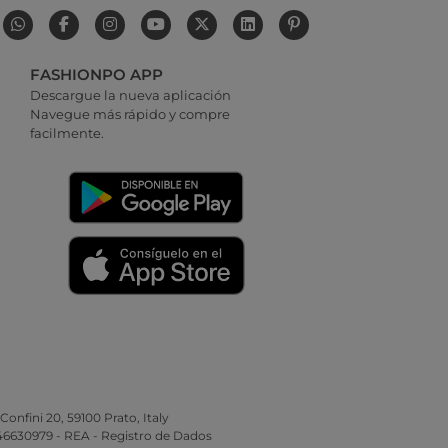
FASHIONPO APP
Descargue la nueva aplicación
Navegue más rápido y compre
facilmente.
 Confini 20, 59100 Prato, Italy
346630979 - REA - Registro de Dados