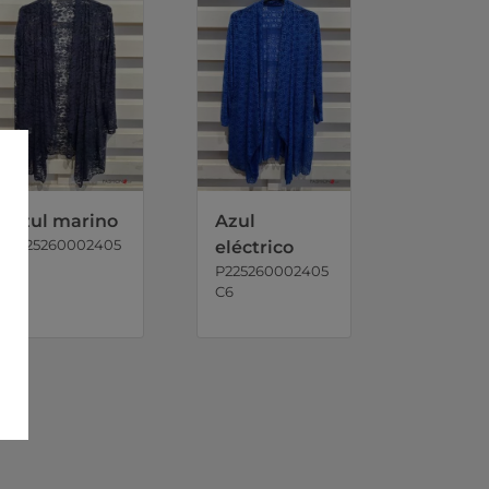
Azul marino
Azul
P225260002405
eléctrico
C5
P225260002405
C6