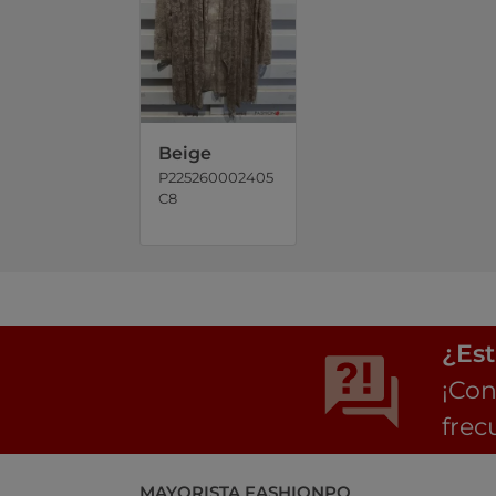
Beige
P225260002405
C8
¿Est
¡Con
frec
MAYORISTA FASHIONPO