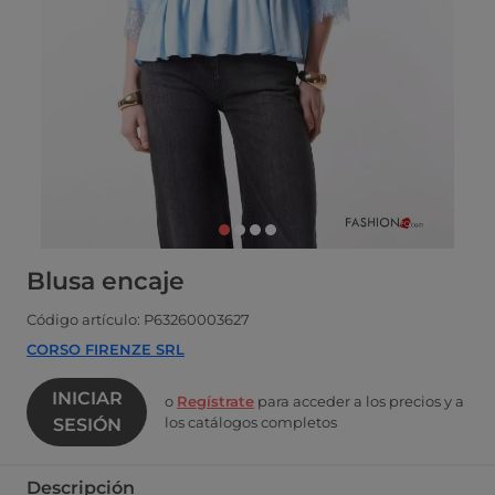
Blusa encaje
Código artículo: P63260003627
CORSO FIRENZE SRL
INICIAR
o
Regístrate
para acceder a los precios y a
los catálogos completos
SESIÓN
Descripción