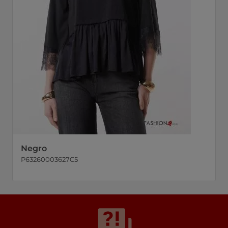
Negro
P63260003627C5