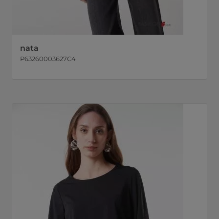
nata
P63260003627C4