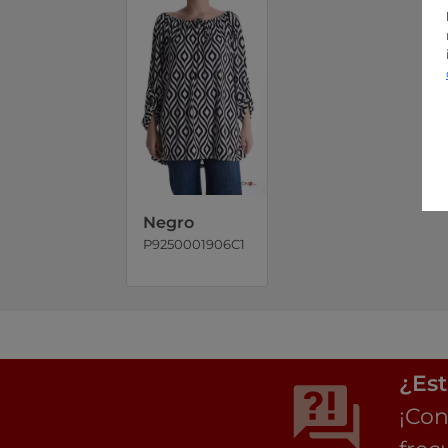
Negro
P9250001906C1
¿Est
¡Con