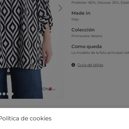
Poliéster: 60%, Viscosa: 35%, Elas
Made in
Italy
Colección
Primavera-Verano
Como queda
La modelo de la foto principal vist
Guía de tallas
Política de cookies