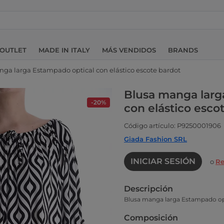
OUTLET
MADE IN ITALY
MÁS VENDIDOS
BRANDS
ga larga Estampado optical con elástico escote bardot
Blusa manga larg
-20%
con elástico esco
Código artículo: P9250001906
Giada Fashion SRL
INICIAR SESIÓN
o
Re
Descripción
Blusa manga larga Estampado opt
Composición