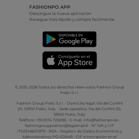
FASHIONPO APP
Descargue la nueva aplicación
Navegue más rápido y compre facilmente.
© 2015-2026 Todos los derechos reservados Fashion Group
Prato S.r.l.
Fashion Group Prato S.r.l. - Domicilio legal: Via dei Confini
20, 59100 Prato, Italy - Sede operativa: Via dei Confini 20,
59100 Prato, Italy
Teléfono +39 0574 729286 - E-mail. info@fashionpo.es -
fashiongrouppratosrl@legalmail.it - Nº IVA y CIF
IT02346630979 - REA - Registro de Dados Económicos y
Administrativos PO-526461 - CIF e inscripción en el