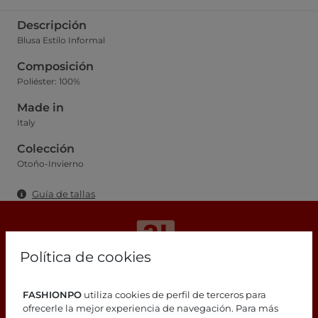
Descripción
Blusa Estilo Informal
Composición
Poliéster: 100%
Made in
Italy
Colección
Otoño-Invierno
Guía de tallas
Política de cookies
¿Estás buscando respuestas?
FASHIONPO
utiliza cookies de perfil de terceros para
ofrecerle la mejor experiencia de navegación. Para más
¡Consulta nuestra página de