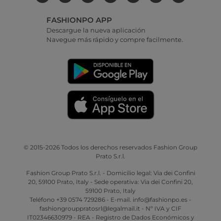
FASHIONPO APP
Descargue la nueva aplicación
Navegue más rápido y compre facilmente.
© 2015-2026 Todos los derechos reservados Fashion Group
Prato S.r.l.
Fashion Group Prato S.r.l. - Domicilio legal: Via dei Confini
20, 59100 Prato, Italy - Sede operativa: Via dei Confini 20,
59100 Prato, Italy
Teléfono +39 0574 729286 - E-mail. info@fashionpo.es -
fashiongrouppratosrl@legalmail.it - Nº IVA y CIF
IT02346630979 - REA - Registro de Dados Económicos y