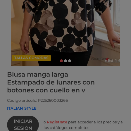
TALLAS CÓMODAS
Blusa manga larga
Estampado de lunares con
botones con cuello en v
Código artículo: P225260003266
ITALIAN STYLE
INICIAR
o
Regístrate
para acceder a los precios y a
los catálogos completos
SESIÓN