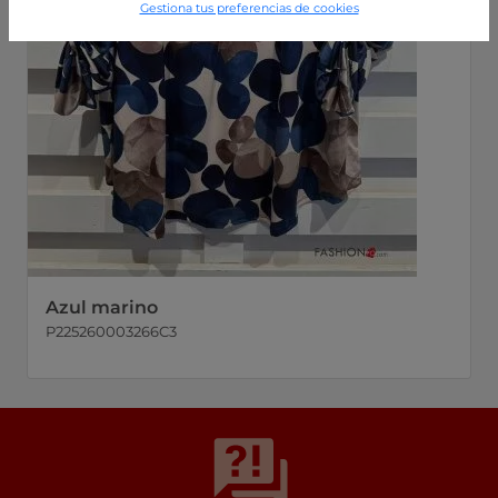
Gestiona tus preferencias de cookies
Azul marino
P225260003266C3