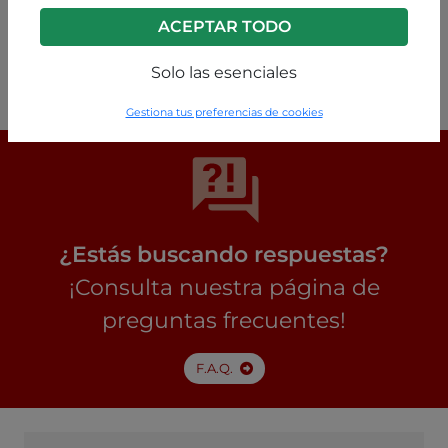
ACEPTAR TODO
Negro
P225260003292C1
Solo las esenciales
Gestiona tus preferencias de cookies
¿Estás buscando respuestas?
¡Consulta nuestra página de
preguntas frecuentes!
F.A.Q.