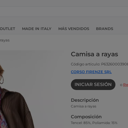
OUTLET
MADE IN ITALY
MÁS VENDIDOS
BRANDS
rayas
Camisa a rayas
Código artículo: P6326000390
CORSO FIRENZE SRL
INICIAR SESIÓN
o
Re
Descripción
Camisa a rayas
Composición
Tencel: 85%, Poliamida: 15%