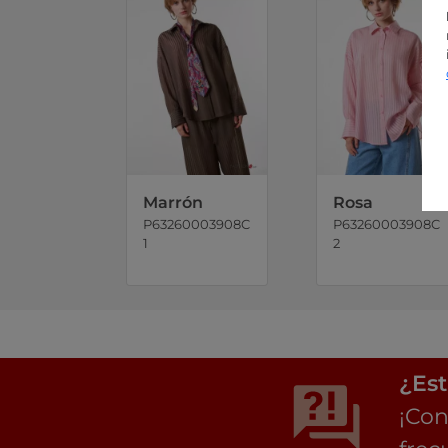
Marrón
Rosa
P63260003908C
P63260003908C
1
2
¿Est
¡Con