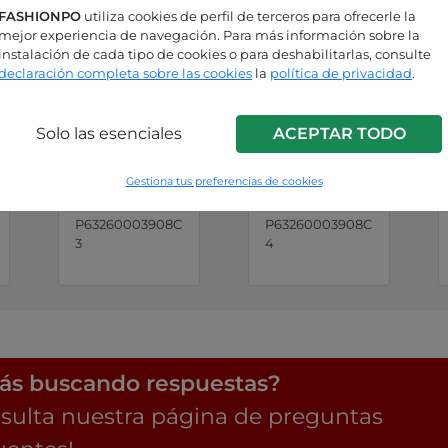
FASHIONPO
utiliza cookies de perfil de terceros para ofrecerle la
mejor experiencia de navegación. Para más información sobre la
instalación de cada tipo de cookies o para deshabilitarlas, consulte
declaración completa sobre las cookies
la
política de privacidad
.
Solo las esenciales
ACEPTAR TODO
Gestiona tus preferencias de cookies
Azul
nata
P63260003908C
P63260003908C
3
4
ás buscando respuestas?
sulta nuestra página de preguntas