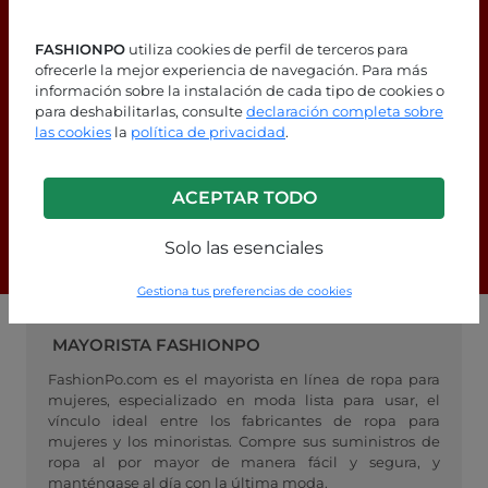
FASHIONPO
utiliza cookies de perfil de terceros para
ofrecerle la mejor experiencia de navegación. Para más
información sobre la instalación de cada tipo de cookies o
para deshabilitarlas, consulte
declaración completa sobre
¿Estás buscando respuestas?
las cookies
la
política de privacidad
.
¡Consulta nuestra página de
preguntas frecuentes!
ACEPTAR TODO
Solo las esenciales
F.A.Q.
Gestiona tus preferencias de cookies
MAYORISTA FASHIONPO
FashionPo.com es el mayorista en línea de ropa para
mujeres, especializado en moda lista para usar, el
vínculo ideal entre los fabricantes de ropa para
mujeres y los minoristas. Compre sus suministros de
ropa al por mayor de manera fácil y segura, y
manténgase al día con la última moda.