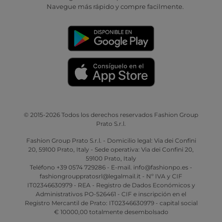
Navegue más rápido y compre facilmente.
© 2015-2026 Todos los derechos reservados Fashion Group
Prato S.r.l.
Fashion Group Prato S.r.l. - Domicilio legal: Via dei Confini
20, 59100 Prato, Italy - Sede operativa: Via dei Confini 20,
59100 Prato, Italy
Teléfono +39 0574 729286 - E-mail. info@fashionpo.es -
fashiongrouppratosrl@legalmail.it - Nº IVA y CIF
IT02346630979 - REA - Registro de Dados Económicos y
Administrativos PO-526461 - CIF e inscripción en el
Registro Mercantil de Prato: IT02346630979 - capital social
€ 10000,00 totalmente desembolsado