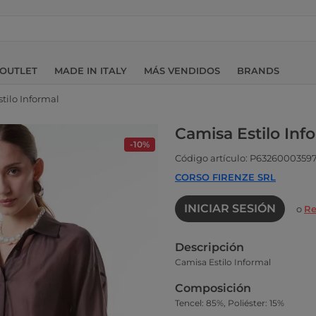
OUTLET
MADE IN ITALY
MÁS VENDIDOS
BRANDS
tilo Informal
Camisa Estilo Inf
-10%
Código artículo: P6326000359
CORSO FIRENZE SRL
INICIAR SESIÓN
o
Re
Descripción
Camisa Estilo Informal
Composición
Tencel: 85%, Poliéster: 15%