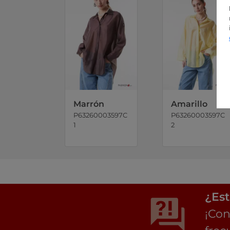
Marrón
Amarillo
P63260003597C
P63260003597C
1
2
¿Est
¡Con