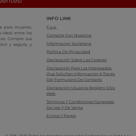
uentes!
INFO LINK
a para mujeres,
F.a.q.
 ideal entre los
Contacte Con Nosotros
tas. Compre sus
Informacion Societaria
cil y segura, y
Política De Privacidad
Declaración Sobre Las Cookies
Declaración Para Los Interesados
Que Solicitan Información A Través
Del Formulario De Contacto
Declaración Usuarios Registro Sitio
Web
Términos Y Condiciones Generales
De Uso Y De Venta
Envíos Y Pagos
© 2015-2026 Todos los derechos reservados Fashion Group Prato S.r.l.