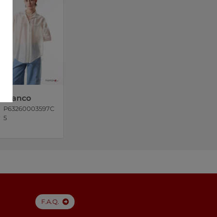
Blanco
P63260003597C
5
F.A.Q.