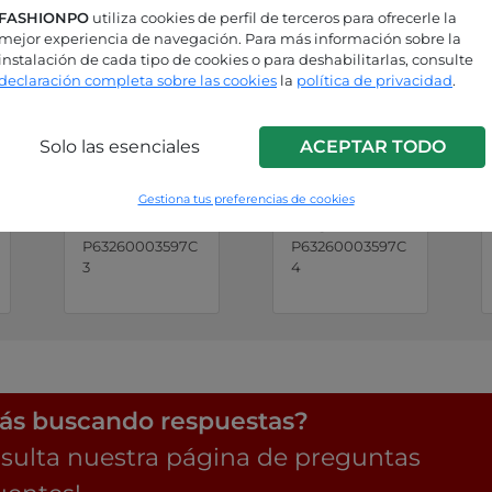
FASHIONPO
utiliza cookies de perfil de terceros para ofrecerle la
mejor experiencia de navegación. Para más información sobre la
instalación de cada tipo de cookies o para deshabilitarlas, consulte
declaración completa sobre las cookies
la
política de privacidad
.
Solo las esenciales
ACEPTAR TODO
Gestiona tus preferencias de cookies
Cebolla
Negro
P63260003597C
P63260003597C
3
4
ás buscando respuestas?
sulta nuestra página de preguntas