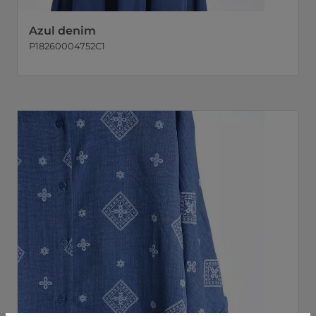
Azul denim
P18260004752C1