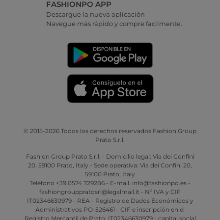
FASHIONPO APP
Descargue la nueva aplicación
Navegue más rápido y compre facilmente.
© 2015-2026 Todos los derechos reservados Fashion Group
Prato S.r.l.
Fashion Group Prato S.r.l. - Domicilio legal: Via dei Confini
20, 59100 Prato, Italy - Sede operativa: Via dei Confini 20,
59100 Prato, Italy
Teléfono +39 0574 729286 - E-mail. info@fashionpo.es -
fashiongrouppratosrl@legalmail.it - Nº IVA y CIF
IT02346630979 - REA - Registro de Dados Económicos y
Administrativos PO-526461 - CIF e inscripción en el
Registro Mercantil de Prato: IT02346630979 - capital social