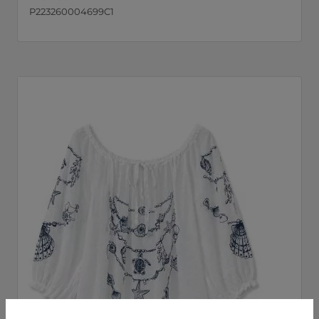
P223260004699C1