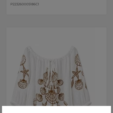
P223260005186C1