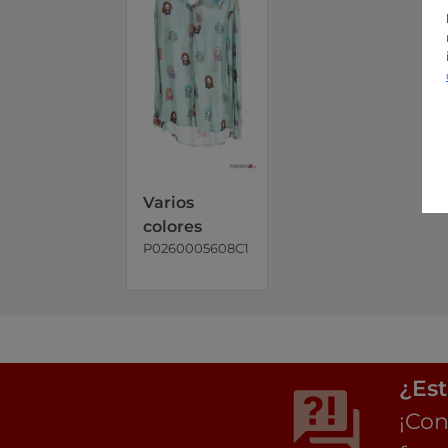
Varios
colores
P0260005608C1
¿Est
¡Con