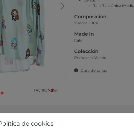
Celadon
Talla Talla única (Medi
Composición
Viscosa: 100%
Made in
Italy
Colección
Primavera-Verano
Guía de tallas
Política de cookies